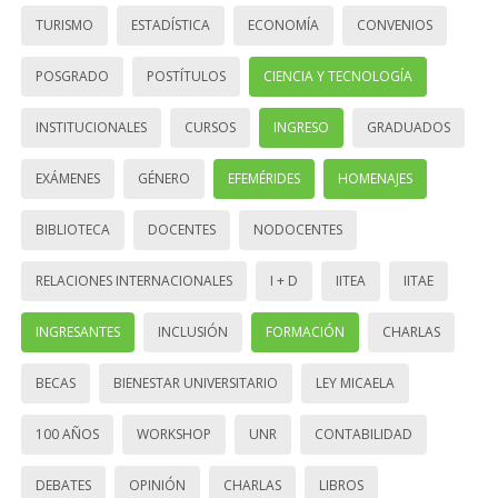
TURISMO
ESTADÍSTICA
ECONOMÍA
CONVENIOS
POSGRADO
POSTÍTULOS
CIENCIA Y TECNOLOGÍA
INSTITUCIONALES
CURSOS
INGRESO
GRADUADOS
EXÁMENES
GÉNERO
EFEMÉRIDES
HOMENAJES
BIBLIOTECA
DOCENTES
NODOCENTES
RELACIONES INTERNACIONALES
I + D
IITEA
IITAE
INGRESANTES
INCLUSIÓN
FORMACIÓN
CHARLAS
BECAS
BIENESTAR UNIVERSITARIO
LEY MICAELA
100 AÑOS
WORKSHOP
UNR
CONTABILIDAD
DEBATES
OPINIÓN
CHARLAS
LIBROS