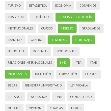
TURISMO
ESTADÍSTICA
ECONOMÍA
CONVENIOS
POSGRADO
POSTÍTULOS
CIENCIA Y TECNOLOGÍA
INSTITUCIONALES
CURSOS
INGRESO
GRADUADOS
EXÁMENES
GÉNERO
EFEMÉRIDES
HOMENAJES
BIBLIOTECA
DOCENTES
NODOCENTES
RELACIONES INTERNACIONALES
I + D
IITEA
IITAE
INGRESANTES
INCLUSIÓN
FORMACIÓN
CHARLAS
BECAS
BIENESTAR UNIVERSITARIO
LEY MICAELA
100 AÑOS
WORKSHOP
UNR
CONTABILIDAD
DEBATES
OPINIÓN
CHARLAS
LIBROS