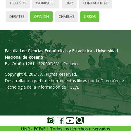
100 AÑOS
WORKSHOP
UNR
CONTABILIDAD
DEBATES
OPINIÓN
CHARLAS
LIBROS
Facultad de Ciencias Económicas y Estadística - Universidad
Nacional de Rosario
Bv. Oroño 1261 - S2000DSM - Rosario
Copyright © 2021. All Rights Reserved.
Desarrollado a partir de herramientas libres por la Dirección de
Tecnología de la Información de FCEyE
UNR - FCEyE | Todos los derechos reservados