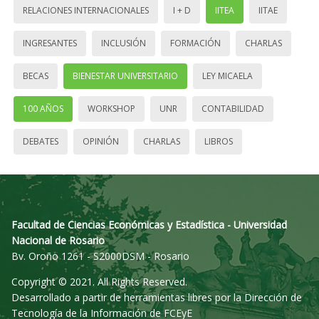
RELACIONES INTERNACIONALES
I + D
IITEA
IITAE
INGRESANTES
INCLUSIÓN
FORMACIÓN
CHARLAS
BECAS
BIENESTAR UNIVERSITARIO
LEY MICAELA
100 AÑOS
WORKSHOP
UNR
CONTABILIDAD
DEBATES
OPINIÓN
CHARLAS
LIBROS
Facultad de Ciencias Económicas y Estadística - Universidad
Nacional de Rosario
Bv. Oroño 1261 - S2000DSM - Rosario
Copyright © 2021. All Rights Reserved.
Desarrollado a partir de herramientas libres por la Dirección de
Tecnología de la Información de FCEyE