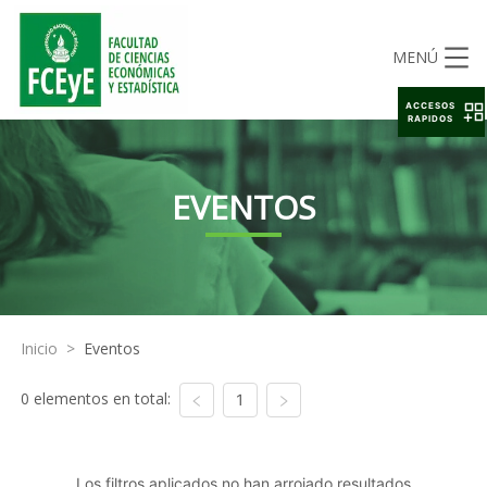
MENÚ
ACCESOS
RAPIDOS
EVENTOS
Inicio
>
Eventos
0 elementos en total:
1
Los filtros aplicados no han arrojado resultados