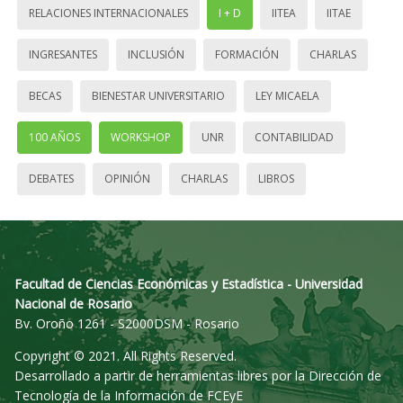
RELACIONES INTERNACIONALES
I + D
IITEA
IITAE
INGRESANTES
INCLUSIÓN
FORMACIÓN
CHARLAS
BECAS
BIENESTAR UNIVERSITARIO
LEY MICAELA
100 AÑOS
WORKSHOP
UNR
CONTABILIDAD
DEBATES
OPINIÓN
CHARLAS
LIBROS
Facultad de Ciencias Económicas y Estadística - Universidad
Nacional de Rosario
Bv. Oroño 1261 - S2000DSM - Rosario
Copyright © 2021. All Rights Reserved.
Desarrollado a partir de herramientas libres por la Dirección de
Tecnología de la Información de FCEyE