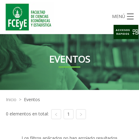
MENÚ
ACCESOS
RAPIDOS
EVENTOS
Inicio
>
Eventos
0 elementos en total:
1
Los filtros aplicados no han arrojado resultados