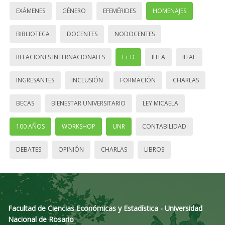
EXÁMENES
GÉNERO
EFEMÉRIDES
HOMENAJES
BIBLIOTECA
DOCENTES
NODOCENTES
RELACIONES INTERNACIONALES
I + D
IITEA
IITAE
INGRESANTES
INCLUSIÓN
FORMACIÓN
CHARLAS
BECAS
BIENESTAR UNIVERSITARIO
LEY MICAELA
100 AÑOS
WORKSHOP
UNR
CONTABILIDAD
DEBATES
OPINIÓN
CHARLAS
LIBROS
Facultad de Ciencias Económicas y Estadística - Universidad
Nacional de Rosario