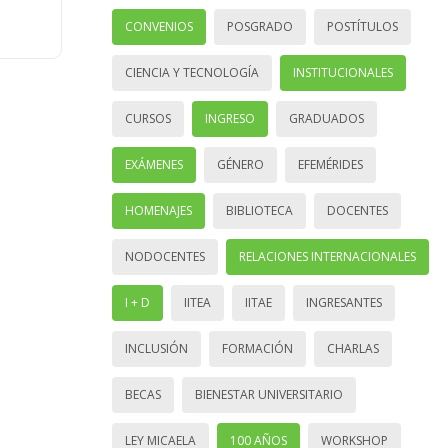
CONVENIOS
POSGRADO
POSTÍTULOS
CIENCIA Y TECNOLOGÍA
INSTITUCIONALES
CURSOS
INGRESO
GRADUADOS
EXÁMENES
GÉNERO
EFEMÉRIDES
HOMENAJES
BIBLIOTECA
DOCENTES
NODOCENTES
RELACIONES INTERNACIONALES
I + D
IITEA
IITAE
INGRESANTES
INCLUSIÓN
FORMACIÓN
CHARLAS
BECAS
BIENESTAR UNIVERSITARIO
LEY MICAELA
100 AÑOS
WORKSHOP