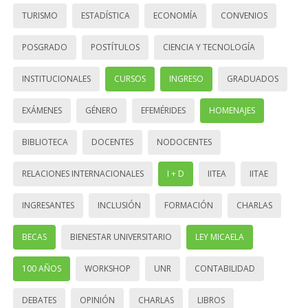
TURISMO
ESTADÍSTICA
ECONOMÍA
CONVENIOS
POSGRADO
POSTÍTULOS
CIENCIA Y TECNOLOGÍA
INSTITUCIONALES
CURSOS
INGRESO
GRADUADOS
EXÁMENES
GÉNERO
EFEMÉRIDES
HOMENAJES
BIBLIOTECA
DOCENTES
NODOCENTES
RELACIONES INTERNACIONALES
I + D
IITEA
IITAE
INGRESANTES
INCLUSIÓN
FORMACIÓN
CHARLAS
BECAS
BIENESTAR UNIVERSITARIO
LEY MICAELA
100 AÑOS
WORKSHOP
UNR
CONTABILIDAD
DEBATES
OPINIÓN
CHARLAS
LIBROS