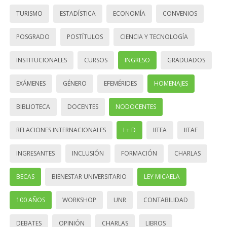
TURISMO
ESTADÍSTICA
ECONOMÍA
CONVENIOS
POSGRADO
POSTÍTULOS
CIENCIA Y TECNOLOGÍA
INSTITUCIONALES
CURSOS
INGRESO
GRADUADOS
EXÁMENES
GÉNERO
EFEMÉRIDES
HOMENAJES
BIBLIOTECA
DOCENTES
NODOCENTES
RELACIONES INTERNACIONALES
I + D
IITEA
IITAE
INGRESANTES
INCLUSIÓN
FORMACIÓN
CHARLAS
BECAS
BIENESTAR UNIVERSITARIO
LEY MICAELA
100 AÑOS
WORKSHOP
UNR
CONTABILIDAD
DEBATES
OPINIÓN
CHARLAS
LIBROS