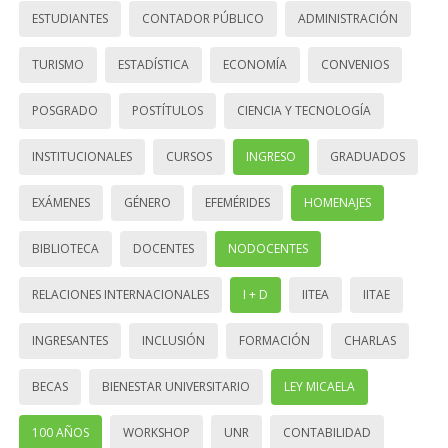
ESTUDIANTES
CONTADOR PÚBLICO
ADMINISTRACIÓN
TURISMO
ESTADÍSTICA
ECONOMÍA
CONVENIOS
POSGRADO
POSTÍTULOS
CIENCIA Y TECNOLOGÍA
INSTITUCIONALES
CURSOS
INGRESO
GRADUADOS
EXÁMENES
GÉNERO
EFEMÉRIDES
HOMENAJES
BIBLIOTECA
DOCENTES
NODOCENTES
RELACIONES INTERNACIONALES
I + D
IITEA
IITAE
INGRESANTES
INCLUSIÓN
FORMACIÓN
CHARLAS
BECAS
BIENESTAR UNIVERSITARIO
LEY MICAELA
100 AÑOS
WORKSHOP
UNR
CONTABILIDAD