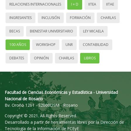
RELACIONES INTERNACIONALES
I + D
IITEA
IITAE
INGRESANTES
INCLUSIÓN
FORMACIÓN
CHARLAS
BECAS
BIENESTAR UNIVERSITARIO
LEY MICAELA
100 AÑOS
WORKSHOP
UNR
CONTABILIDAD
DEBATES
OPINIÓN
CHARLAS
LIBROS
Facultad de Ciencias Económicas y Estadística - Universidad
Nacional de Rosario
Bv. Oroño 1261 - S2000DSM - Rosario
Copyright © 2021. All Rights Reserved.
Desarrollado a partir de herramientas libres por la Dirección de
Tecnología de la Información de FCEyE