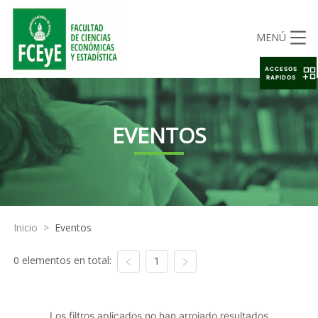
MENÚ
ACCESOS
RAPIDOS
EVENTOS
Inicio
>
Eventos
0 elementos en total:
1
Los filtros aplicados no han arrojado resultados