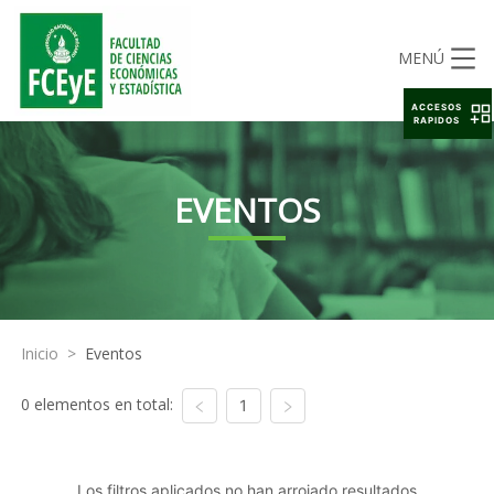
MENÚ
ACCESOS
RAPIDOS
EVENTOS
Inicio
>
Eventos
0 elementos en total:
1
Los filtros aplicados no han arrojado resultados