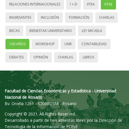
RELACIONES INTERNACIONALES
I + D
IITEA
IITAE
INGRESANTES
INCLUSIÓN
FORMACIÓN
CHARLAS
BECAS
BIENESTAR UNIVERSITARIO
LEY MICAELA
100 AÑOS
WORKSHOP
UNR
CONTABILIDAD
DEBATES
OPINIÓN
CHARLAS
LIBROS
Facultad de Ciencias Económicas y Estadística - Universidad
Nacional de Rosario
Bv. Oroño 1261 - S2000DSM - Rosario
Copyright © 2021. All Rights Reserved.
Desarrollado a partir de herramientas libres por la Dirección de
Tecnología de la Información de FCEyE