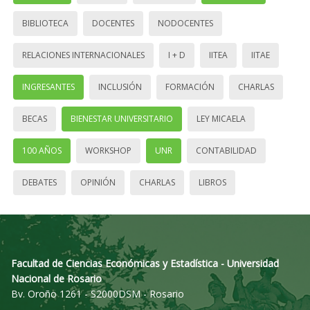
BIBLIOTECA
DOCENTES
NODOCENTES
RELACIONES INTERNACIONALES
I + D
IITEA
IITAE
INGRESANTES
INCLUSIÓN
FORMACIÓN
CHARLAS
BECAS
BIENESTAR UNIVERSITARIO
LEY MICAELA
100 AÑOS
WORKSHOP
UNR
CONTABILIDAD
DEBATES
OPINIÓN
CHARLAS
LIBROS
Facultad de Ciencias Económicas y Estadística - Universidad
Nacional de Rosario
Bv. Oroño 1261 - S2000DSM - Rosario