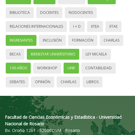
BIBLIOTECA
DOCENTES
NODOCENTES
RELACIONES INTERNACIONALES
I + D
IITEA
IITAE
INGRESANTES
INCLUSIÓN
FORMACIÓN
CHARLAS
BECAS
BIENESTAR UNIVERSITARIO
LEY MICAELA
100 AÑOS
WORKSHOP
UNR
CONTABILIDAD
DEBATES
OPINIÓN
CHARLAS
LIBROS
Facultad de Ciencias Económicas y Estadística - Universidad
Nacional de Rosario
Bv. Oroño 1261 - S2000DSM - Rosario