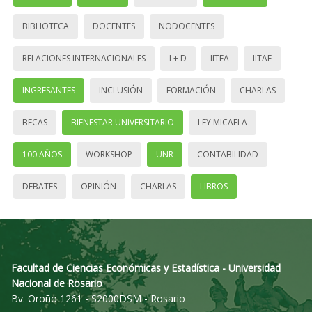
BIBLIOTECA
DOCENTES
NODOCENTES
RELACIONES INTERNACIONALES
I + D
IITEA
IITAE
INGRESANTES
INCLUSIÓN
FORMACIÓN
CHARLAS
BECAS
BIENESTAR UNIVERSITARIO
LEY MICAELA
100 AÑOS
WORKSHOP
UNR
CONTABILIDAD
DEBATES
OPINIÓN
CHARLAS
LIBROS
Facultad de Ciencias Económicas y Estadística - Universidad
Nacional de Rosario
Bv. Oroño 1261 - S2000DSM - Rosario