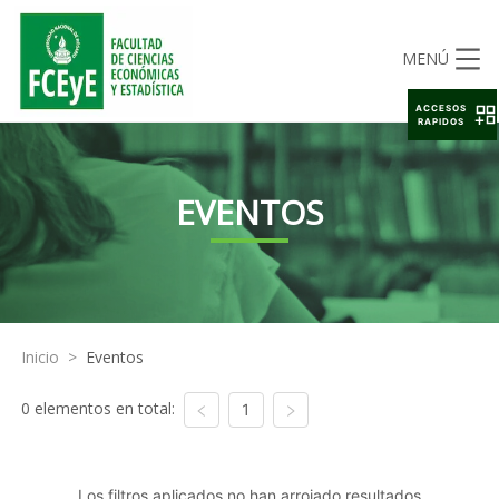
MENÚ
ACCESOS
RAPIDOS
EVENTOS
Inicio
>
Eventos
0 elementos en total:
1
Los filtros aplicados no han arrojado resultados