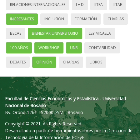
RELACIONES INTERNACIONALES
I + D
IITEA
IITAE
INGRESANTES
INCLUSIÓN
FORMACIÓN
CHARLAS
BECAS
BIENESTAR UNIVERSITARIO
LEY MICAELA
100 AÑOS
WORKSHOP
UNR
CONTABILIDAD
DEBATES
OPINIÓN
CHARLAS
LIBROS
Facultad de Ciencias Económicas y Estadística - Universidad
Nacional de Rosario
Bv. Oroño 1261 - S2000DSM - Rosario
Copyright © 2021. All Rights Reserved.
Desarrollado a partir de herramientas libres por la Dirección de
Tecnología de la Información de FCEyE