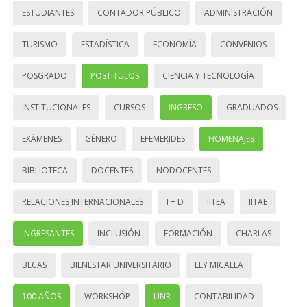
ESTUDIANTES
CONTADOR PÚBLICO
ADMINISTRACIÓN
TURISMO
ESTADÍSTICA
ECONOMÍA
CONVENIOS
POSGRADO
POSTÍTULOS
CIENCIA Y TECNOLOGÍA
INSTITUCIONALES
CURSOS
INGRESO
GRADUADOS
EXÁMENES
GÉNERO
EFEMÉRIDES
HOMENAJES
BIBLIOTECA
DOCENTES
NODOCENTES
RELACIONES INTERNACIONALES
I + D
IITEA
IITAE
INGRESANTES
INCLUSIÓN
FORMACIÓN
CHARLAS
BECAS
BIENESTAR UNIVERSITARIO
LEY MICAELA
100 AÑOS
WORKSHOP
UNR
CONTABILIDAD