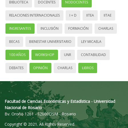
BIBLIOTECA
DOCENTES
NODOCENTES
RELACIONES INTERNACIONALES
I + D
IITEA
IITAE
INGRESANTES
INCLUSIÓN
FORMACIÓN
CHARLAS
BECAS
BIENESTAR UNIVERSITARIO
LEY MICAELA
100 AÑOS
WORKSHOP
UNR
CONTABILIDAD
DEBATES
OPINIÓN
CHARLAS
LIBROS
Facultad de Ciencias Económicas y Estadística - Universidad
Nacional de Rosario
Bv. Oroño 1261 - S2000DSM - Rosario
Copyright © 2021. All Rights Reserved.