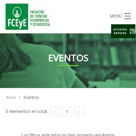
MENÚ
ACCESOS
RAPIDOS
EVENTOS
Inicio
>
Eventos
0 elementos en total:
1
Los filtros aplicados no han arrojado resultados