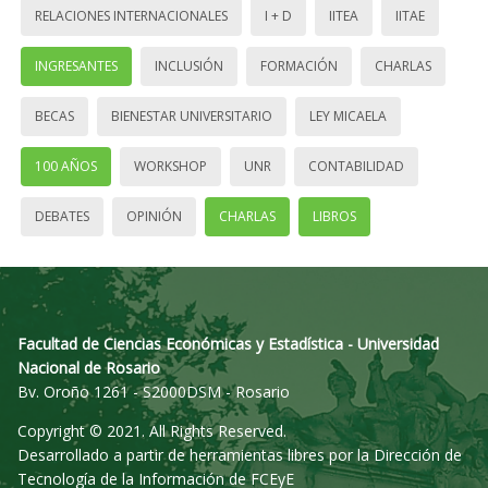
RELACIONES INTERNACIONALES
I + D
IITEA
IITAE
INGRESANTES
INCLUSIÓN
FORMACIÓN
CHARLAS
BECAS
BIENESTAR UNIVERSITARIO
LEY MICAELA
100 AÑOS
WORKSHOP
UNR
CONTABILIDAD
DEBATES
OPINIÓN
CHARLAS
LIBROS
Facultad de Ciencias Económicas y Estadística - Universidad
Nacional de Rosario
Bv. Oroño 1261 - S2000DSM - Rosario
Copyright © 2021. All Rights Reserved.
Desarrollado a partir de herramientas libres por la Dirección de
Tecnología de la Información de FCEyE