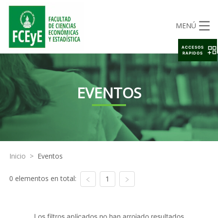
MENÚ
ACCESOS
RAPIDOS
EVENTOS
Inicio
>
Eventos
0 elementos en total:
1
Los filtros aplicados no han arrojado resultados