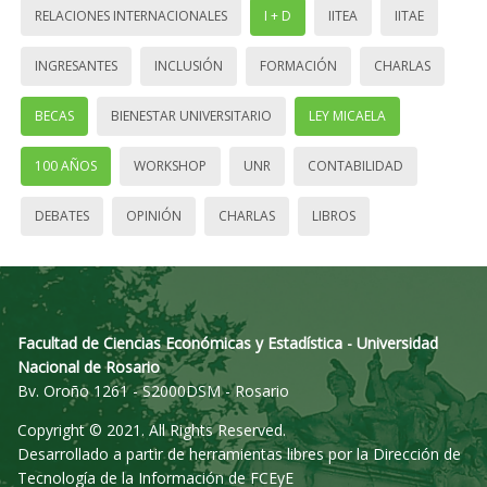
RELACIONES INTERNACIONALES
I + D
IITEA
IITAE
INGRESANTES
INCLUSIÓN
FORMACIÓN
CHARLAS
BECAS
BIENESTAR UNIVERSITARIO
LEY MICAELA
100 AÑOS
WORKSHOP
UNR
CONTABILIDAD
DEBATES
OPINIÓN
CHARLAS
LIBROS
Facultad de Ciencias Económicas y Estadística - Universidad
Nacional de Rosario
Bv. Oroño 1261 - S2000DSM - Rosario
Copyright © 2021. All Rights Reserved.
Desarrollado a partir de herramientas libres por la Dirección de
Tecnología de la Información de FCEyE