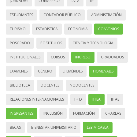
JORNADAS
CONGRESOS
IIATA
IIE
ESTUDIANTES
CONTADOR PÚBLICO
ADMINISTRACIÓN
TURISMO
ESTADÍSTICA
ECONOMÍA
CONVENIOS
POSGRADO
POSTÍTULOS
CIENCIA Y TECNOLOGÍA
INSTITUCIONALES
CURSOS
INGRESO
GRADUADOS
EXÁMENES
GÉNERO
EFEMÉRIDES
HOMENAJES
BIBLIOTECA
DOCENTES
NODOCENTES
RELACIONES INTERNACIONALES
I + D
IITEA
IITAE
INGRESANTES
INCLUSIÓN
FORMACIÓN
CHARLAS
BECAS
BIENESTAR UNIVERSITARIO
LEY MICAELA