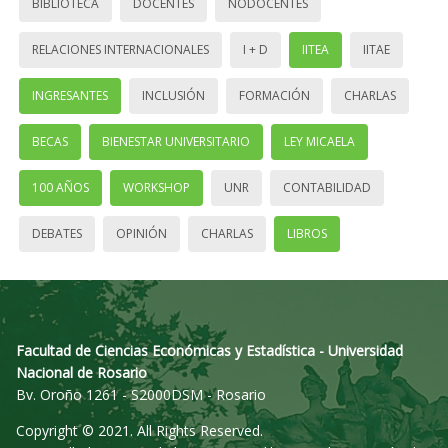
BIBLIOTECA
DOCENTES
NODOCENTES
RELACIONES INTERNACIONALES
I + D
IITEA
IITAE
INGRESANTES
INCLUSIÓN
FORMACIÓN
CHARLAS
BECAS
BIENESTAR UNIVERSITARIO
LEY MICAELA
100 AÑOS
WORKSHOP
UNR
CONTABILIDAD
DEBATES
OPINIÓN
CHARLAS
LIBROS
Facultad de Ciencias Económicas y Estadística - Universidad
Nacional de Rosario
Bv. Oroño 1261 - S2000DSM - Rosario
Copyright © 2021. All Rights Reserved.