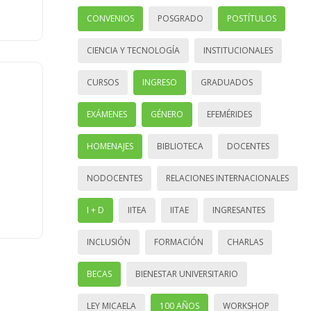
CONVENIOS
POSGRADO
POSTÍTULOS
CIENCIA Y TECNOLOGÍA
INSTITUCIONALES
CURSOS
INGRESO
GRADUADOS
EXÁMENES
GÉNERO
EFEMÉRIDES
HOMENAJES
BIBLIOTECA
DOCENTES
NODOCENTES
RELACIONES INTERNACIONALES
I + D
IITEA
IITAE
INGRESANTES
INCLUSIÓN
FORMACIÓN
CHARLAS
BECAS
BIENESTAR UNIVERSITARIO
LEY MICAELA
100 AÑOS
WORKSHOP