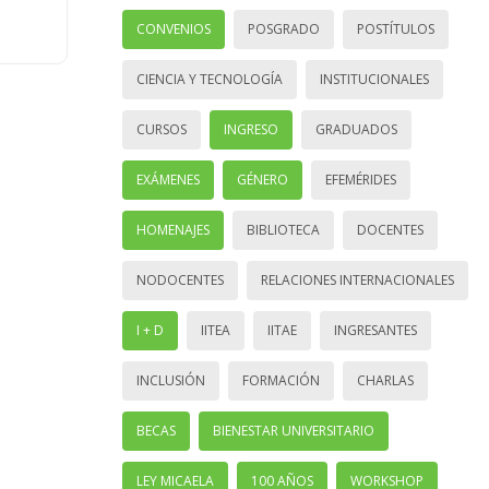
CONVENIOS
POSGRADO
POSTÍTULOS
CIENCIA Y TECNOLOGÍA
INSTITUCIONALES
CURSOS
INGRESO
GRADUADOS
EXÁMENES
GÉNERO
EFEMÉRIDES
HOMENAJES
BIBLIOTECA
DOCENTES
NODOCENTES
RELACIONES INTERNACIONALES
I + D
IITEA
IITAE
INGRESANTES
INCLUSIÓN
FORMACIÓN
CHARLAS
BECAS
BIENESTAR UNIVERSITARIO
LEY MICAELA
100 AÑOS
WORKSHOP