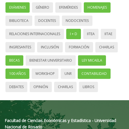
EXÁMENES
GÉNERO
EFEMÉRIDES
HOMENAJES
BIBLIOTECA
DOCENTES
NODOCENTES
RELACIONES INTERNACIONALES
I + D
IITEA
IITAE
INGRESANTES
INCLUSIÓN
FORMACIÓN
CHARLAS
BECAS
BIENESTAR UNIVERSITARIO
LEY MICAELA
100 AÑOS
WORKSHOP
UNR
CONTABILIDAD
DEBATES
OPINIÓN
CHARLAS
LIBROS
Facultad de Ciencias Económicas y Estadística - Universidad
Nacional de Rosario