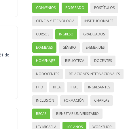
CONVENIOS
POSGRADO
POSTÍTULOS
CIENCIA Y TECNOLOGÍA
INSTITUCIONALES
CURSOS
INGRESO
GRADUADOS
EXÁMENES
GÉNERO
EFEMÉRIDES
21 de
HOMENAJES
BIBLIOTECA
DOCENTES
NODOCENTES
RELACIONES INTERNACIONALES
I + D
IITEA
IITAE
INGRESANTES
INCLUSIÓN
FORMACIÓN
CHARLAS
BECAS
BIENESTAR UNIVERSITARIO
LEY MICAELA
100 AÑOS
WORKSHOP