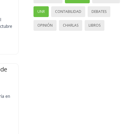
UNR
CONTABILIDAD
DEBATES
l
OPINIÓN
CHARLAS
LIBROS
octubre
 de
ría en