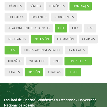
EXÁMENES
GÉNERO
EFEMÉRIDES
HOMENAJES
BIBLIOTECA
DOCENTES
NODOCENTES
RELACIONES INTERNACIONALES
I + D
IITEA
IITAE
INGRESANTES
INCLUSIÓN
FORMACIÓN
CHARLAS
BECAS
BIENESTAR UNIVERSITARIO
LEY MICAELA
100 AÑOS
WORKSHOP
UNR
CONTABILIDAD
DEBATES
OPINIÓN
CHARLAS
LIBROS
Facultad de Ciencias Económicas y Estadística - Universidad
Nacional de Rosario