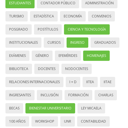
ESTUDIANTES
CONTADOR PÚBLICO
ADMINISTRACIÓN
TURISMO
ESTADÍSTICA
ECONOMÍA
CONVENIOS
POSGRADO
POSTÍTULOS
CIENCIA Y TECNOLOGÍA
INSTITUCIONALES
CURSOS
INGRESO
GRADUADOS
EXÁMENES
GÉNERO
EFEMÉRIDES
HOMENAJES
BIBLIOTECA
DOCENTES
NODOCENTES
RELACIONES INTERNACIONALES
I + D
IITEA
IITAE
INGRESANTES
INCLUSIÓN
FORMACIÓN
CHARLAS
BECAS
BIENESTAR UNIVERSITARIO
LEY MICAELA
100 AÑOS
WORKSHOP
UNR
CONTABILIDAD