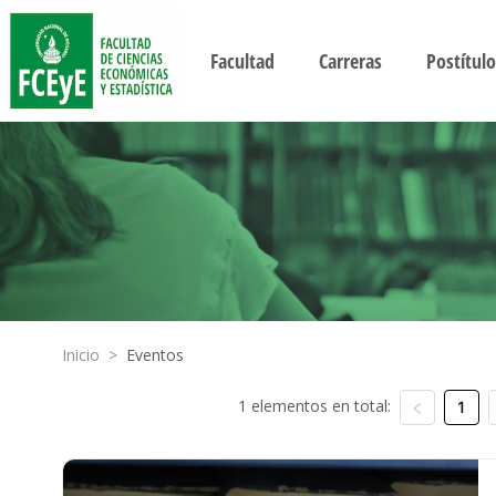
Facultad
Carreras
Postítulo
Inicio
>
Eventos
1 elementos en total:
1