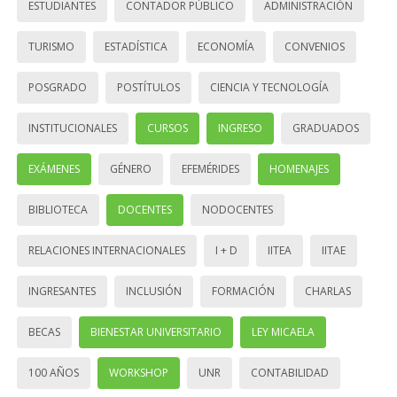
ESTUDIANTES
CONTADOR PÚBLICO
ADMINISTRACIÓN
TURISMO
ESTADÍSTICA
ECONOMÍA
CONVENIOS
POSGRADO
POSTÍTULOS
CIENCIA Y TECNOLOGÍA
INSTITUCIONALES
CURSOS
INGRESO
GRADUADOS
EXÁMENES
GÉNERO
EFEMÉRIDES
HOMENAJES
BIBLIOTECA
DOCENTES
NODOCENTES
RELACIONES INTERNACIONALES
I + D
IITEA
IITAE
INGRESANTES
INCLUSIÓN
FORMACIÓN
CHARLAS
BECAS
BIENESTAR UNIVERSITARIO
LEY MICAELA
100 AÑOS
WORKSHOP
UNR
CONTABILIDAD