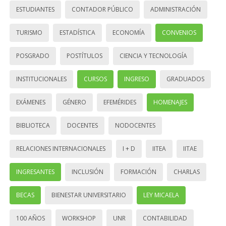
ESTUDIANTES
CONTADOR PÚBLICO
ADMINISTRACIÓN
TURISMO
ESTADÍSTICA
ECONOMÍA
CONVENIOS
POSGRADO
POSTÍTULOS
CIENCIA Y TECNOLOGÍA
INSTITUCIONALES
CURSOS
INGRESO
GRADUADOS
EXÁMENES
GÉNERO
EFEMÉRIDES
HOMENAJES
BIBLIOTECA
DOCENTES
NODOCENTES
RELACIONES INTERNACIONALES
I + D
IITEA
IITAE
INGRESANTES
INCLUSIÓN
FORMACIÓN
CHARLAS
BECAS
BIENESTAR UNIVERSITARIO
LEY MICAELA
100 AÑOS
WORKSHOP
UNR
CONTABILIDAD