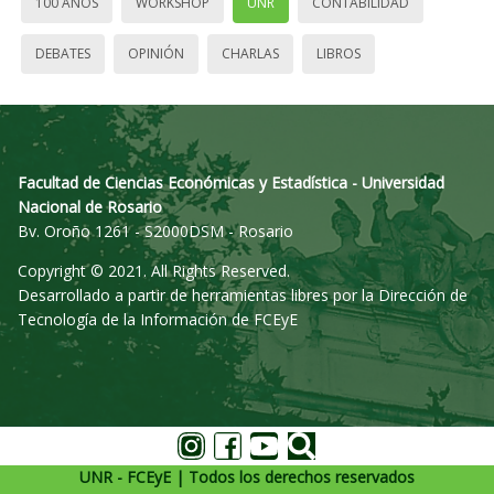
100 AÑOS
WORKSHOP
UNR
CONTABILIDAD
DEBATES
OPINIÓN
CHARLAS
LIBROS
Facultad de Ciencias Económicas y Estadística - Universidad
Nacional de Rosario
Bv. Oroño 1261 - S2000DSM - Rosario
Copyright © 2021. All Rights Reserved.
Desarrollado a partir de herramientas libres por la Dirección de
Tecnología de la Información de FCEyE
UNR - FCEyE | Todos los derechos reservados