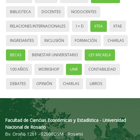
BIBLIOTECA
DOCENTES
NODOCENTES
RELACIONES INTERNACIONALES
I + D
IITEA
IITAE
INGRESANTES
INCLUSIÓN
FORMACIÓN
CHARLAS
BECAS
BIENESTAR UNIVERSITARIO
LEY MICAELA
100 AÑOS
WORKSHOP
UNR
CONTABILIDAD
DEBATES
OPINIÓN
CHARLAS
LIBROS
Facultad de Ciencias Económicas y Estadística - Universidad
Nacional de Rosario
Bv. Oroño 1261 - S2000DSM - Rosario