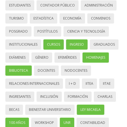
ESTUDIANTES
CONTADOR PÚBLICO
ADMINISTRACIÓN
TURISMO
ESTADÍSTICA
ECONOMÍA
CONVENIOS
POSGRADO
POSTÍTULOS
CIENCIA Y TECNOLOGÍA
INSTITUCIONALES
CURSOS
INGRESO
GRADUADOS
EXÁMENES
GÉNERO
EFEMÉRIDES
HOMENAJES
BIBLIOTECA
DOCENTES
NODOCENTES
RELACIONES INTERNACIONALES
I + D
IITEA
IITAE
INGRESANTES
INCLUSIÓN
FORMACIÓN
CHARLAS
BECAS
BIENESTAR UNIVERSITARIO
LEY MICAELA
100 AÑOS
WORKSHOP
UNR
CONTABILIDAD