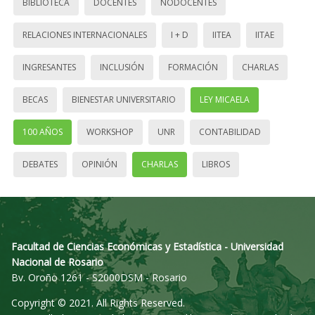
BIBLIOTECA
DOCENTES
NODOCENTES
RELACIONES INTERNACIONALES
I + D
IITEA
IITAE
INGRESANTES
INCLUSIÓN
FORMACIÓN
CHARLAS
BECAS
BIENESTAR UNIVERSITARIO
LEY MICAELA
100 AÑOS
WORKSHOP
UNR
CONTABILIDAD
DEBATES
OPINIÓN
CHARLAS
LIBROS
Facultad de Ciencias Económicas y Estadística - Universidad
Nacional de Rosario
Bv. Oroño 1261 - S2000DSM - Rosario
Copyright © 2021. All Rights Reserved.