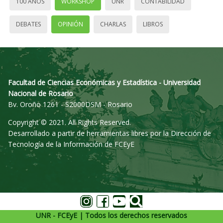
100 AÑOS
WORKSHOP
UNR
CONTABILIDAD
DEBATES
OPINIÓN
CHARLAS
LIBROS
Facultad de Ciencias Económicas y Estadística - Universidad
Nacional de Rosario
Bv. Oroño 1261 - S2000DSM - Rosario
Copyright © 2021. All Rights Reserved.
Desarrollado a partir de herramientas libres por la Dirección de
Tecnología de la Información de FCEyE
UNR - FCEyE | Todos los derechos reservados