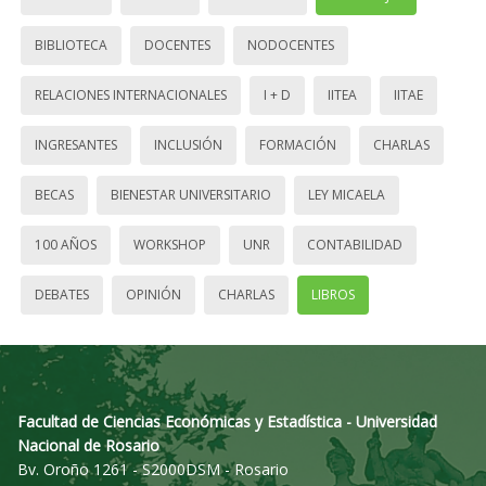
BIBLIOTECA
DOCENTES
NODOCENTES
RELACIONES INTERNACIONALES
I + D
IITEA
IITAE
INGRESANTES
INCLUSIÓN
FORMACIÓN
CHARLAS
BECAS
BIENESTAR UNIVERSITARIO
LEY MICAELA
100 AÑOS
WORKSHOP
UNR
CONTABILIDAD
DEBATES
OPINIÓN
CHARLAS
LIBROS
Facultad de Ciencias Económicas y Estadística - Universidad
Nacional de Rosario
Bv. Oroño 1261 - S2000DSM - Rosario