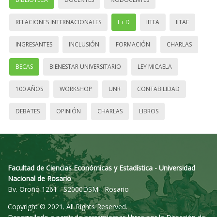
RELACIONES INTERNACIONALES
I + D
IITEA
IITAE
INGRESANTES
INCLUSIÓN
FORMACIÓN
CHARLAS
BECAS
BIENESTAR UNIVERSITARIO
LEY MICAELA
100 AÑOS
WORKSHOP
UNR
CONTABILIDAD
DEBATES
OPINIÓN
CHARLAS
LIBROS
Facultad de Ciencias Económicas y Estadística - Universidad
Nacional de Rosario
Bv. Oroño 1261 - S2000DSM - Rosario
Copyright © 2021. All Rights Reserved.