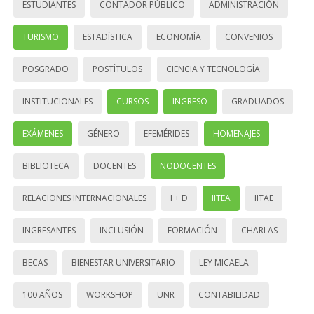
ESTUDIANTES
CONTADOR PÚBLICO
ADMINISTRACIÓN
TURISMO
ESTADÍSTICA
ECONOMÍA
CONVENIOS
POSGRADO
POSTÍTULOS
CIENCIA Y TECNOLOGÍA
INSTITUCIONALES
CURSOS
INGRESO
GRADUADOS
EXÁMENES
GÉNERO
EFEMÉRIDES
HOMENAJES
BIBLIOTECA
DOCENTES
NODOCENTES
RELACIONES INTERNACIONALES
I + D
IITEA
IITAE
INGRESANTES
INCLUSIÓN
FORMACIÓN
CHARLAS
BECAS
BIENESTAR UNIVERSITARIO
LEY MICAELA
100 AÑOS
WORKSHOP
UNR
CONTABILIDAD