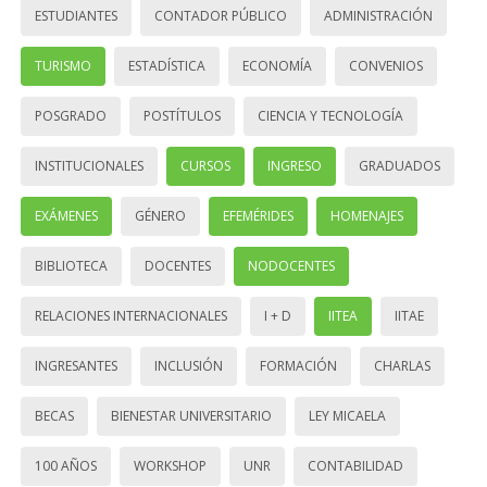
ESTUDIANTES
CONTADOR PÚBLICO
ADMINISTRACIÓN
TURISMO
ESTADÍSTICA
ECONOMÍA
CONVENIOS
POSGRADO
POSTÍTULOS
CIENCIA Y TECNOLOGÍA
INSTITUCIONALES
CURSOS
INGRESO
GRADUADOS
EXÁMENES
GÉNERO
EFEMÉRIDES
HOMENAJES
BIBLIOTECA
DOCENTES
NODOCENTES
RELACIONES INTERNACIONALES
I + D
IITEA
IITAE
INGRESANTES
INCLUSIÓN
FORMACIÓN
CHARLAS
BECAS
BIENESTAR UNIVERSITARIO
LEY MICAELA
100 AÑOS
WORKSHOP
UNR
CONTABILIDAD