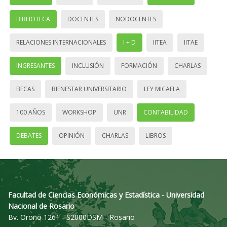
BIBLIOTECA
DOCENTES
NODOCENTES
RELACIONES INTERNACIONALES
I + D
IITEA
IITAE
INGRESANTES
INCLUSIÓN
FORMACIÓN
CHARLAS
BECAS
BIENESTAR UNIVERSITARIO
LEY MICAELA
100 AÑOS
WORKSHOP
UNR
CONTABILIDAD
DEBATES
OPINIÓN
CHARLAS
LIBROS
Facultad de Ciencias Económicas y Estadística - Universidad
Nacional de Rosario
Bv. Oroño 1261 - S2000DSM - Rosario