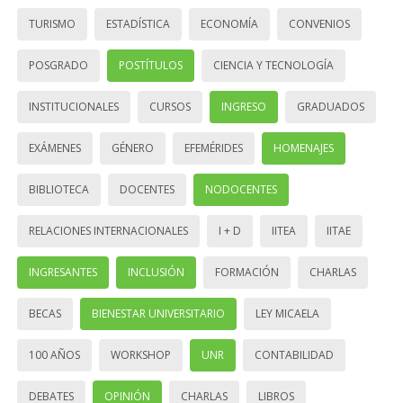
TURISMO
ESTADÍSTICA
ECONOMÍA
CONVENIOS
POSGRADO
POSTÍTULOS
CIENCIA Y TECNOLOGÍA
INSTITUCIONALES
CURSOS
INGRESO
GRADUADOS
EXÁMENES
GÉNERO
EFEMÉRIDES
HOMENAJES
BIBLIOTECA
DOCENTES
NODOCENTES
RELACIONES INTERNACIONALES
I + D
IITEA
IITAE
INGRESANTES
INCLUSIÓN
FORMACIÓN
CHARLAS
BECAS
BIENESTAR UNIVERSITARIO
LEY MICAELA
100 AÑOS
WORKSHOP
UNR
CONTABILIDAD
DEBATES
OPINIÓN
CHARLAS
LIBROS