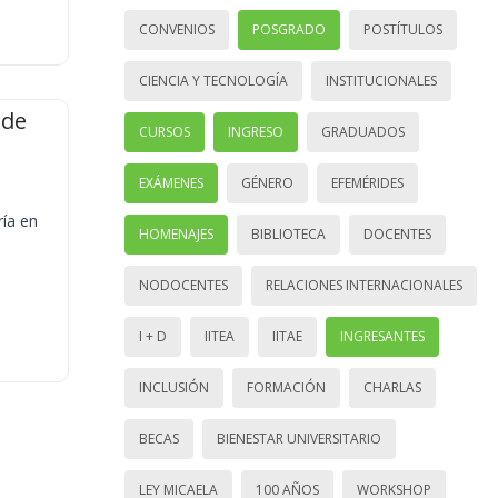
CONVENIOS
POSGRADO
POSTÍTULOS
CIENCIA Y TECNOLOGÍA
INSTITUCIONALES
 de
CURSOS
INGRESO
GRADUADOS
EXÁMENES
GÉNERO
EFEMÉRIDES
ría en
HOMENAJES
BIBLIOTECA
DOCENTES
NODOCENTES
RELACIONES INTERNACIONALES
I + D
IITEA
IITAE
INGRESANTES
INCLUSIÓN
FORMACIÓN
CHARLAS
BECAS
BIENESTAR UNIVERSITARIO
LEY MICAELA
100 AÑOS
WORKSHOP