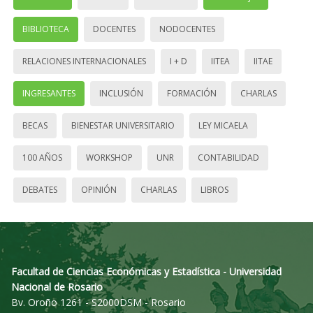
BIBLIOTECA
DOCENTES
NODOCENTES
RELACIONES INTERNACIONALES
I + D
IITEA
IITAE
INGRESANTES
INCLUSIÓN
FORMACIÓN
CHARLAS
BECAS
BIENESTAR UNIVERSITARIO
LEY MICAELA
100 AÑOS
WORKSHOP
UNR
CONTABILIDAD
DEBATES
OPINIÓN
CHARLAS
LIBROS
Facultad de Ciencias Económicas y Estadística - Universidad
Nacional de Rosario
Bv. Oroño 1261 - S2000DSM - Rosario