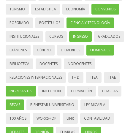
TURISMO
ESTADÍSTICA
ECONOMÍA
CONVENIOS
POSGRADO
POSTÍTULOS
CIENCIA Y TECNOLOGÍA
INSTITUCIONALES
CURSOS
INGRESO
GRADUADOS
EXÁMENES
GÉNERO
EFEMÉRIDES
HOMENAJES
BIBLIOTECA
DOCENTES
NODOCENTES
RELACIONES INTERNACIONALES
I + D
IITEA
IITAE
INGRESANTES
INCLUSIÓN
FORMACIÓN
CHARLAS
BECAS
BIENESTAR UNIVERSITARIO
LEY MICAELA
100 AÑOS
WORKSHOP
UNR
CONTABILIDAD
DEBATES
OPINIÓN
CHARLAS
LIBROS