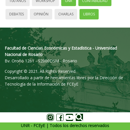
100 AÑOS
WORKSHOP
UNR
CONTABILIDAD
DEBATES
OPINIÓN
CHARLAS
LIBROS
Facultad de Ciencias Económicas y Estadística - Universidad
Nacional de Rosario
Bv. Oroño 1261 - S2000DSM - Rosario
Copyright © 2021. All Rights Reserved.
Desarrollado a partir de herramientas libres por la Dirección de
Tecnología de la Información de FCEyE
UNR - FCEyE | Todos los derechos reservados