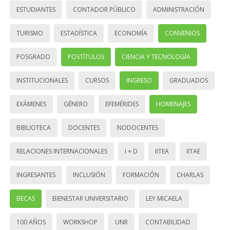
ESTUDIANTES
CONTADOR PÚBLICO
ADMINISTRACIÓN
TURISMO
ESTADÍSTICA
ECONOMÍA
CONVENIOS
POSGRADO
POSTÍTULOS
CIENCIA Y TECNOLOGÍA
INSTITUCIONALES
CURSOS
INGRESO
GRADUADOS
EXÁMENES
GÉNERO
EFEMÉRIDES
HOMENAJES
BIBLIOTECA
DOCENTES
NODOCENTES
RELACIONES INTERNACIONALES
I + D
IITEA
IITAE
INGRESANTES
INCLUSIÓN
FORMACIÓN
CHARLAS
BECAS
BIENESTAR UNIVERSITARIO
LEY MICAELA
100 AÑOS
WORKSHOP
UNR
CONTABILIDAD