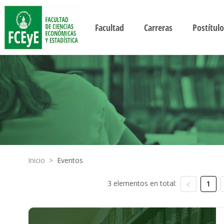
Facultad
Carreras
Postítulo
Inicio
>
Eventos
3 elementos en total:
1