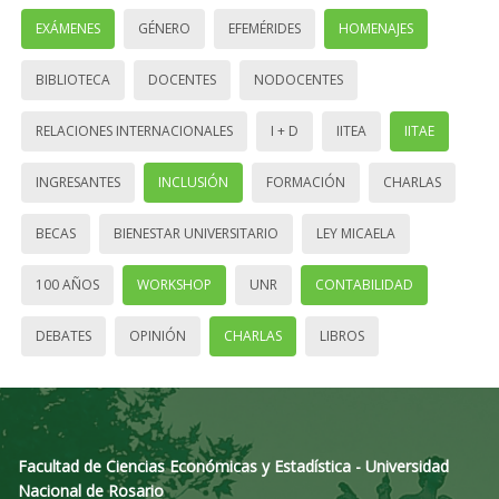
EXÁMENES
GÉNERO
EFEMÉRIDES
HOMENAJES
BIBLIOTECA
DOCENTES
NODOCENTES
RELACIONES INTERNACIONALES
I + D
IITEA
IITAE
INGRESANTES
INCLUSIÓN
FORMACIÓN
CHARLAS
BECAS
BIENESTAR UNIVERSITARIO
LEY MICAELA
100 AÑOS
WORKSHOP
UNR
CONTABILIDAD
DEBATES
OPINIÓN
CHARLAS
LIBROS
Facultad de Ciencias Económicas y Estadística - Universidad
Nacional de Rosario