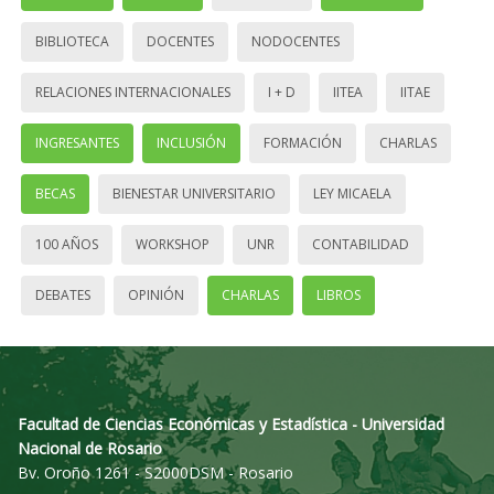
BIBLIOTECA
DOCENTES
NODOCENTES
RELACIONES INTERNACIONALES
I + D
IITEA
IITAE
INGRESANTES
INCLUSIÓN
FORMACIÓN
CHARLAS
BECAS
BIENESTAR UNIVERSITARIO
LEY MICAELA
100 AÑOS
WORKSHOP
UNR
CONTABILIDAD
DEBATES
OPINIÓN
CHARLAS
LIBROS
Facultad de Ciencias Económicas y Estadística - Universidad
Nacional de Rosario
Bv. Oroño 1261 - S2000DSM - Rosario